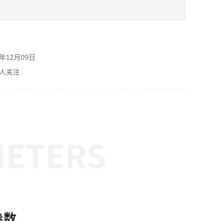
购
年12月09日
人关注
单
元
中
中
息
如
1
等