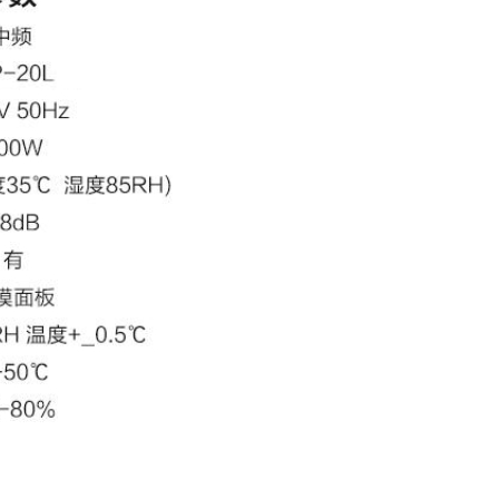
2
3
4
5
算
用
食
1
2
常
3
能
4