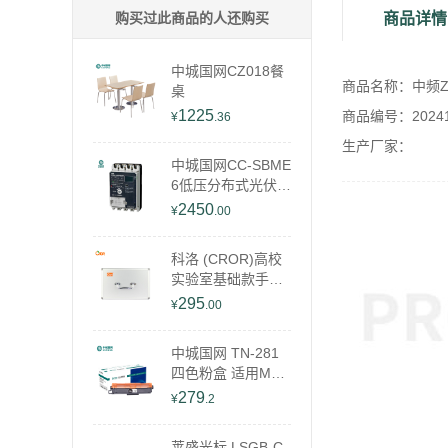
购买过此商品的人还购买
商品详情
中城国网CZ018餐
商品名称：中频Z
桌
1225
商品编号：202412
¥
.36
生产厂家：
中城国网CC-SBME
6低压分布式光伏开
关
2450
¥
.00
科洛 (CROR)高校
实验室基础款手提
急救箱 ZE-L-006B
295
¥
.00
中城国网 TN-281
四色粉盒 适用MFC
-9340CDW DCP90
279
¥
.2
20CDN
莱盛光标 LSGB-C