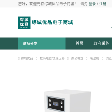
您好，欢迎光临综城优品电子商城！
请先
登录
/
注册
首页
政府采购
商品分类
综城优品
数码电器/洗涤卫浴
办公电器
吸湿机
浏览