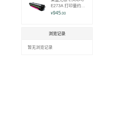
E273A 打印量约13
000页 适用于HP C
945
¥
.00
P5525 硒鼓 1.00
只/支 (计价单位：
支) 红色
浏览记录
暂无浏览记录