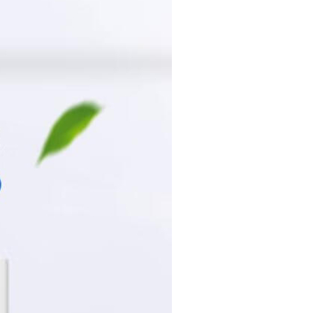
4
5
发