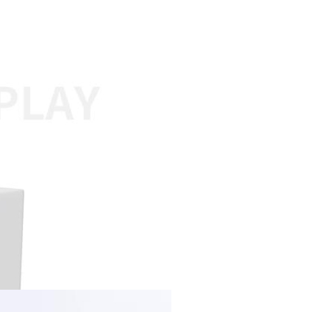
如
1
馨
2
依
细
关
1
经
仅
2
3