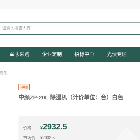
军队采购
企业定制
招标中心
光伏专区
商品
中频
中频ZP-20L 除湿机（计价单位：台）白色
2932.5
价格
¥
市场价
¥2932.5