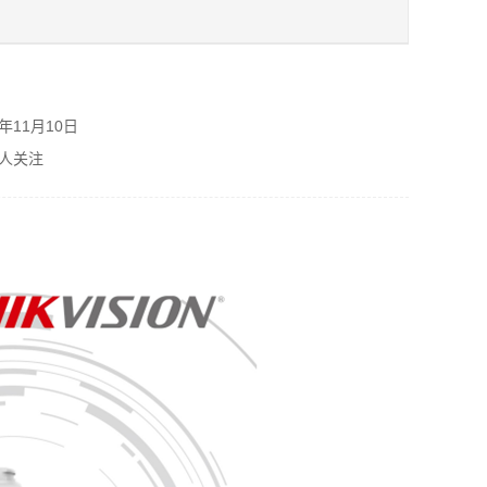
购
年11月10日
人关注
单
元
中
中
息
如
1
等