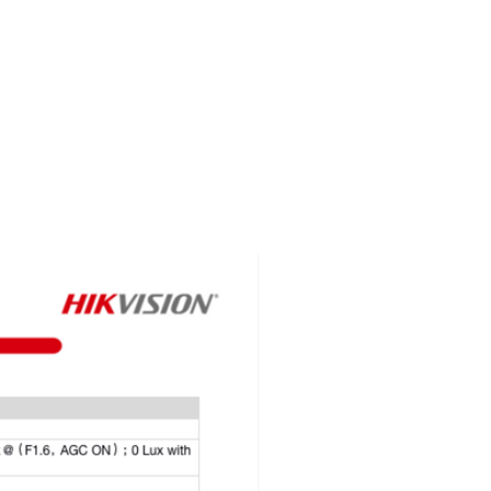
如
1
馨
2
依
细
关
1
经
仅
2
3