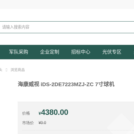
军队采购
企业定制
招标中心
光伏专区
头
浏览商品
海康威视 iDS-2DE7223MZJ-ZC 7寸球机
4380.00
价格
¥
市场价
¥0.0