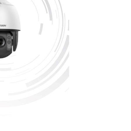
2
3
4
5
算
用
食
1
2
常
3
能
4