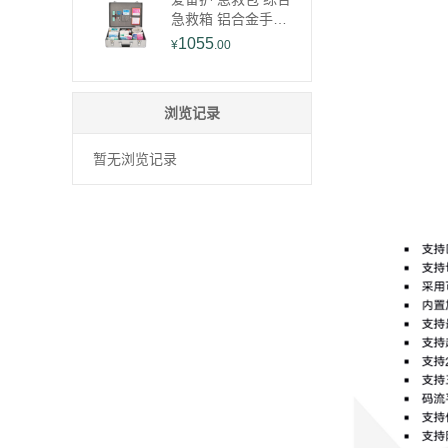
P654Cdw MF731C
急救箱 铝合金手提
dw 硒鼓 红色
综合 YD-S005SW
1055
¥
.00
（单位：个）
浏览记录
暂无浏览记录