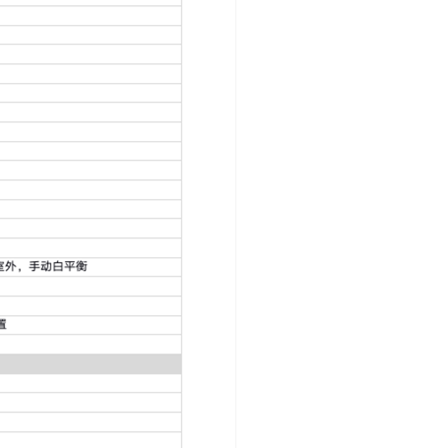
4
5
发