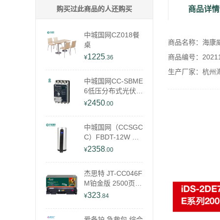
购买过此商品的人还购买
商品详情
中城国网CZ018餐
商品名称：海康威视 
桌
1225
商品编号：202111
¥
.36
生产厂家：杭州
中城国网CC-SBME
6低压分布式光伏开
关
2450
¥
.00
中城国网（CCSGC
C）FBDT-12W 补
光灯
2358
¥
.00
杰思特 JT-CC046F
M铂金版 2500页
适用Canon image
323
¥
.84
CLASS MF735Cd
w MF733Cdw LB
爱备护 急救包 综合