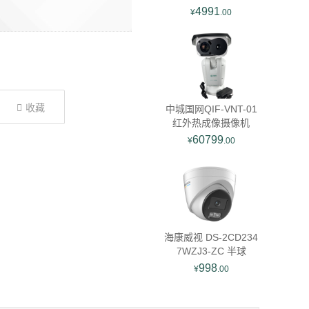
络高清固定摄像机
4991
¥
.00
收藏
中城国网QIF-VNT-01
红外热成像摄像机
60799
¥
.00
海康威视 DS-2CD234
7WZJ3-ZC 半球
998
¥
.00