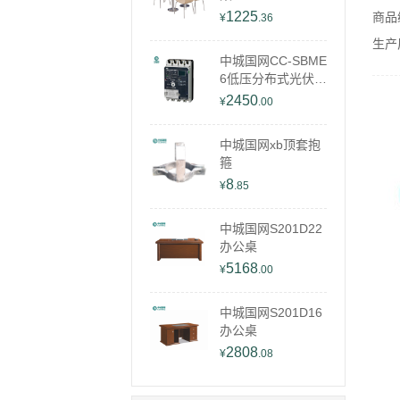
1225
商品编
¥
.36
生产
中城国网CC-SBME
6低压分布式光伏开
关
2450
¥
.00
中城国网xb顶套抱
箍
8
¥
.85
中城国网S201D22
办公桌
5168
¥
.00
中城国网S201D16
办公桌
2808
¥
.08