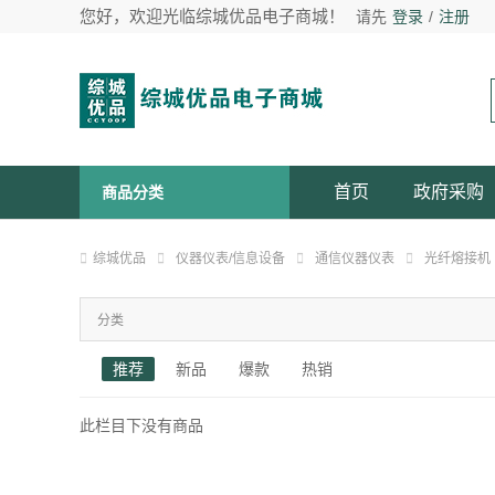
您好，欢迎光临综城优品电子商城！
请先
登录
/
注册
首页
政府采购
商品分类
综城优品
仪器仪表/信息设备
通信仪器仪表
光纤熔接机
分类
推荐
新品
爆款
热销
此栏目下没有商品