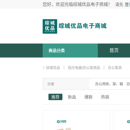
您好，欢迎光临综城优品电子商城！
请先
登
首页
商品分类
综城优品
低压电器/办公类用品
办公家具
分类
办公用柜、架、箱
办
茶几
主
推荐
新品
爆款
热销