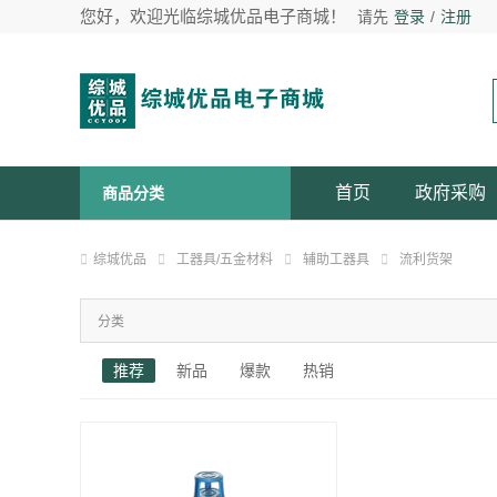
您好，欢迎光临综城优品电子商城！
请先
登录
/
注册
首页
政府采购
商品分类
综城优品
工器具/五金材料
辅助工器具
流利货架
分类
推荐
新品
爆款
热销