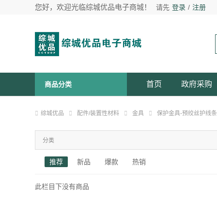
您好，欢迎光临综城优品电子商城！
请先
登录
/
注册
首页
政府采购
商品分类
综城优品
配件/装置性材料
金具
保护金具-预绞丝护线条
分类
推荐
新品
爆款
热销
此栏目下没有商品