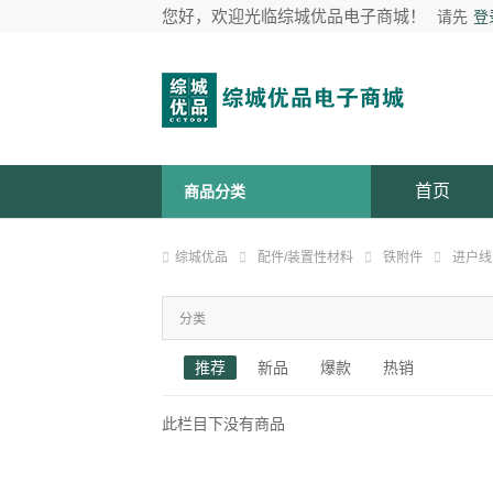
您好，欢迎光临综城优品电子商城！
请先
登
首页
商品分类
综城优品
配件/装置性材料
铁附件
进户线
分类
推荐
新品
爆款
热销
此栏目下没有商品