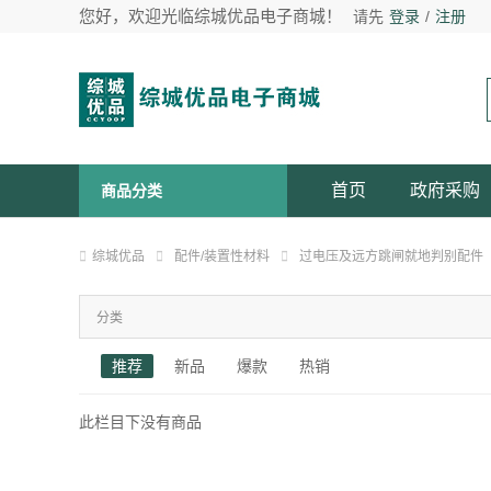
您好，欢迎光临综城优品电子商城！
请先
登录
/
注册
首页
政府采购
商品分类
综城优品
配件/装置性材料
过电压及远方跳闸就地判别配件
分类
推荐
新品
爆款
热销
此栏目下没有商品