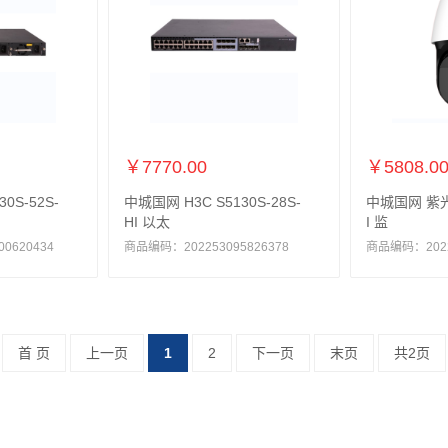
￥7770.00
￥5808.0
0S-52S-
中城国网 H3C S5130S-28S-
中城国网 紫光华
HI 以太
I 监
0620434
商品编码：202253095826378
商品编码：20225
首 页
上一页
1
2
下一页
末页
共2页