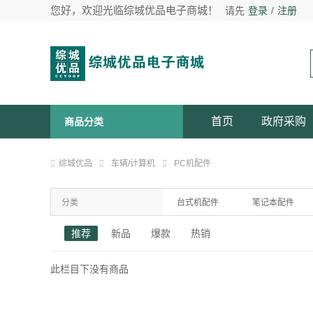
您好，欢迎光临综城优品电子商城！
请先
登录
/
注册
首页
政府采购
商品分类
综城优品
车辆/计算机
PC机配件
分类
台式机配件
笔记本配件
整机延保两年
推荐
新品
爆款
热销
此栏目下没有商品