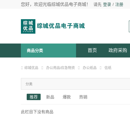
您好，欢迎光临综城优品电子商城！
请先
登录
/
注册
首页
政府采购
商品分类
综城优品
办公用品/应急物资
办公纸品
信纸
分类
推荐
新品
爆款
热销
此栏目下没有商品