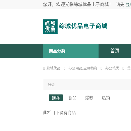
您好，欢迎光临综城优品电子商城！
请先
登
首页
商品分类
综城优品
办公用品/应急物资
办公笔类
荧
分类
推荐
新品
爆款
热销
此栏目下没有商品