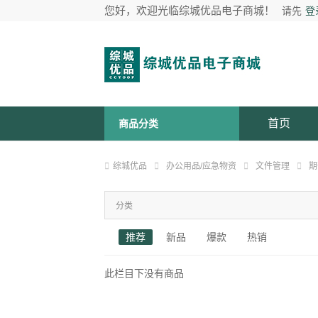
您好，欢迎光临综城优品电子商城！
请先
登
首页
商品分类
综城优品
办公用品/应急物资
文件管理
期
分类
推荐
新品
爆款
热销
此栏目下没有商品