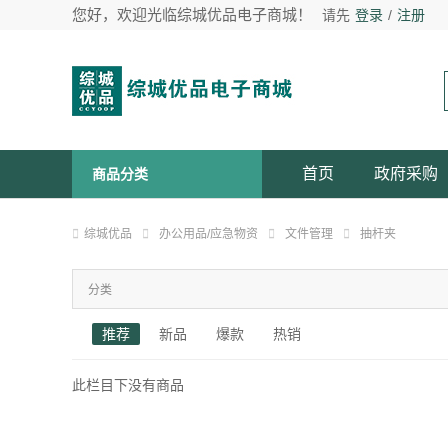
您好，欢迎光临综城优品电子商城！
请先
登录
/
注册
首页
政府采购
商品分类
综城优品
办公用品/应急物资
文件管理
抽杆夹
分类
推荐
新品
爆款
热销
此栏目下没有商品