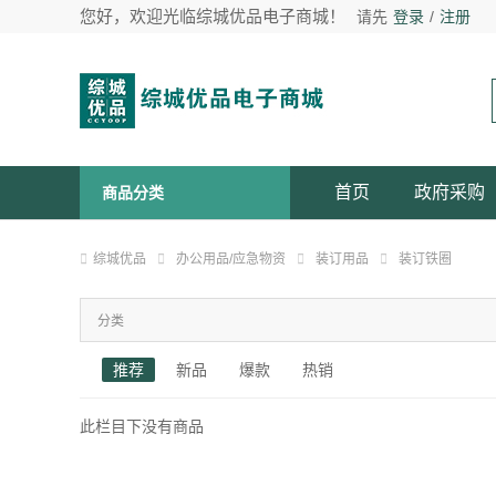
您好，欢迎光临综城优品电子商城！
请先
登录
/
注册
首页
政府采购
商品分类
综城优品
办公用品/应急物资
装订用品
装订铁圈
分类
推荐
新品
爆款
热销
此栏目下没有商品