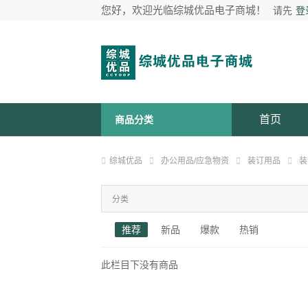
您好，欢迎光临综城优品电子商城！
请先
登
首页
商品分类
综城优品
办公用品/应急物资
装订用品
装
分类
推荐
新品
爆款
热销
此栏目下没有商品