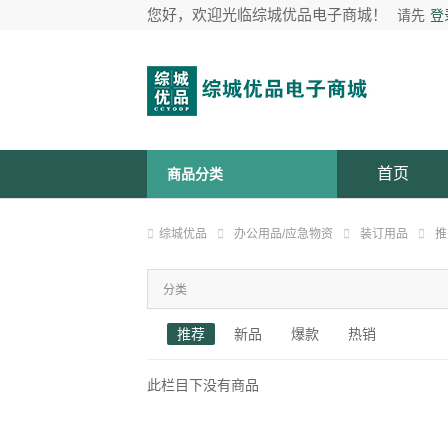
您好，欢迎光临综城优品电子商城！
请先
登
首页
商品分类
综城优品
办公用品/应急物资
装订用品
推
分类
推荐
新品
爆款
热销
此栏目下没有商品