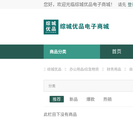
您好，欢迎光临综城优品电子商城！
请先
登
首页
商品分类
综城优品
办公用品/应急物资
财务用品
自
分类
推荐
新品
爆款
热销
此栏目下没有商品