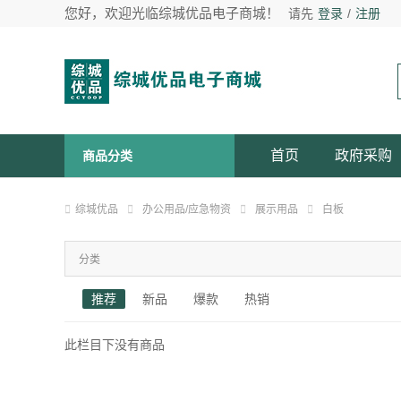
您好，欢迎光临综城优品电子商城！
请先
登录
/
注册
首页
政府采购
商品分类
综城优品
办公用品/应急物资
展示用品
白板
分类
推荐
新品
爆款
热销
此栏目下没有商品