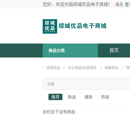
您好，欢迎光临综城优品电子商城！
请先
登
首页
商品分类
综城优品
办公用品/应急物资
电脑周边
网
分类
推荐
新品
爆款
热销
此栏目下没有商品