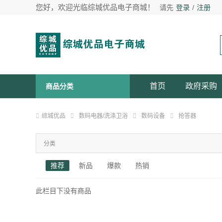
您好，欢迎光临综城优品电子商城！
请先
登录
/
注册
首页
政府采购
商品分类
综城优品
数码电器/洗涤卫浴
数码设备
抢答器
分类
推荐
新品
爆款
热销
此栏目下没有商品