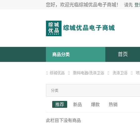
您好，欢迎光临综城优品电子商城！
请先
登
首页
商品分类
综城优品
数码电器/洗涤卫浴
洗涤卫浴
喷
分类
推荐
新品
爆款
热销
此栏目下没有商品