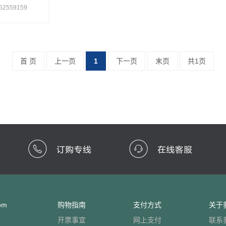
2559159
首 页
上一页
1
下一页
末页
共1页
om
购物指南
支付方式
关于
开票事宜
网上支付
联系