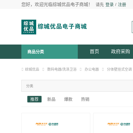
您好，欢迎光临综城优品电子商城！
请先
登录
/
注册
首页
政府采购
商品分类
综城优品
数码电器/洗涤卫浴
办公电器
分体壁挂式空调
分类
推荐
新品
爆款
热销