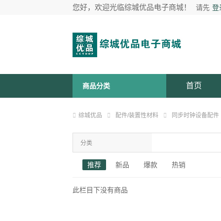
您好，欢迎光临综城优品电子商城！
请先
登
首页
商品分类
综城优品
配件/装置性材料
同步时钟设备配件
分类
接收天线
时
推荐
新品
爆款
热销
此栏目下没有商品